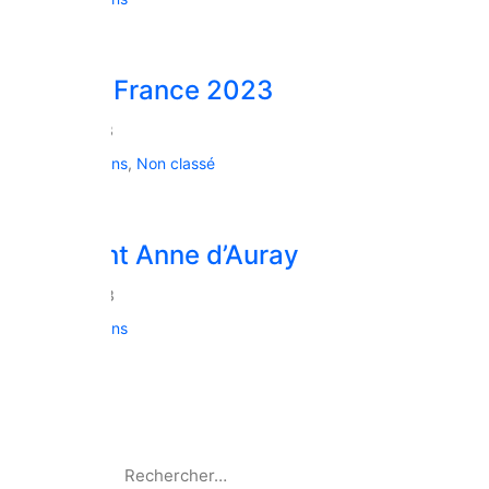
Open de France 2023
5 juin 2023
Compétitions
,
Non classé
Gala Saint Anne d’Auray
9 mai 2023
Compétitions
Recherche: