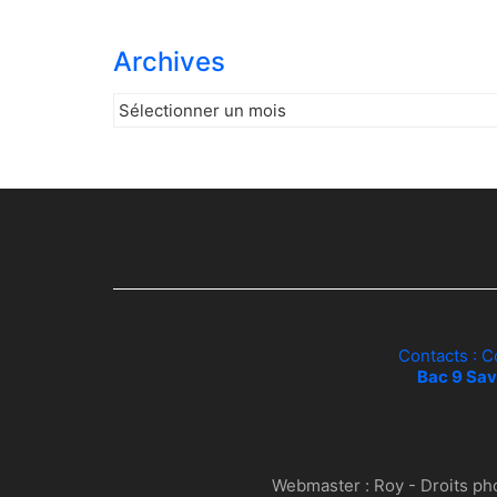
Archives
Archives
Contacts : C
Bac 9 Sav
Webmaster :
Roy
- Droits ph