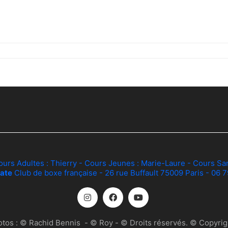
ours Adultes :
Thierry
- Cours Jeunes :
Marie-Laure
- Cours Sa
ate
Club de boxe française - 26 rue Buffault 75009 Paris - 06 
otos :
© Rachid Bennis
-
© Roy
- © Droits réservés. © Copyrigh