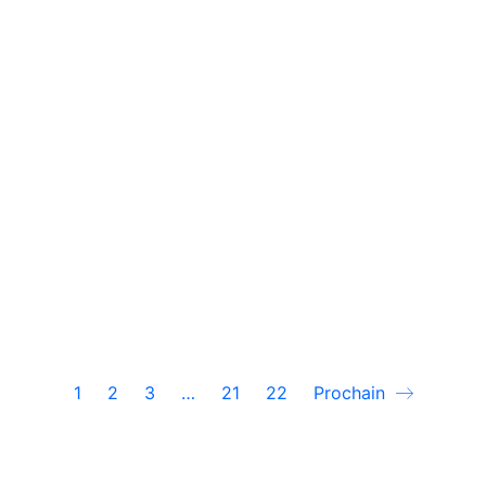
1
2
3
…
21
22
Prochain