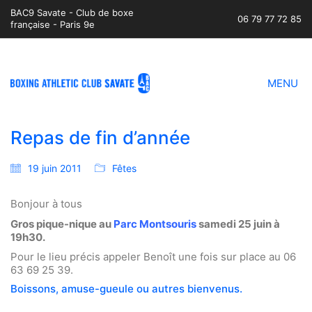
BAC9 Savate - Club de boxe
06 79 77 72 85
française - Paris 9e
MENU
Repas de fin d’année
19 juin 2011
Fêtes
Bonjour à tous
Gros pique-nique au
Parc Montsouris
samedi 25 juin à
19h30.
Pour le lieu précis appeler Benoît une fois sur place au 06
63 69 25 39.
Boissons, amuse-gueule ou autres bienvenus.