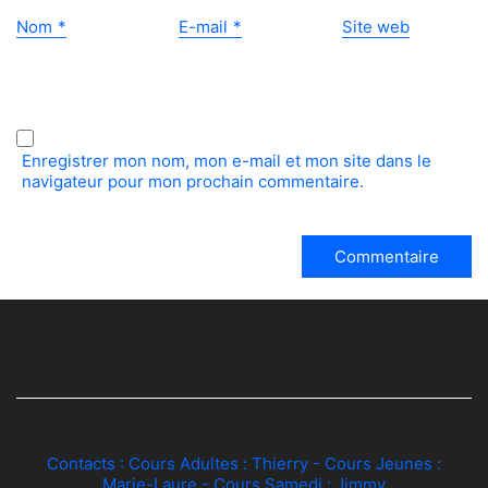
Nom
*
E-mail
*
Site web
Enregistrer mon nom, mon e-mail et mon site dans le
navigateur pour mon prochain commentaire.
Contacts : Cours Adultes :
Thierry
- Cours Jeunes :
Marie-Laure
- Cours Samedi :
Jimmy