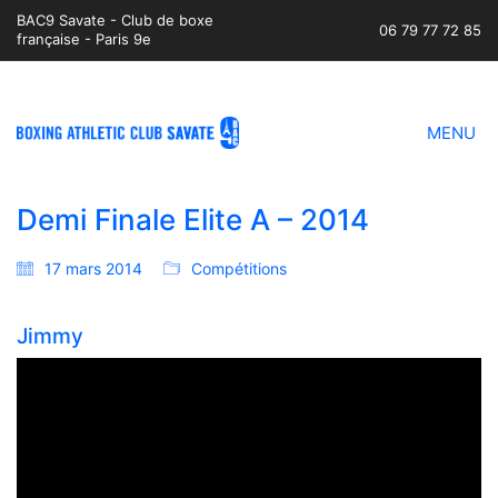
BAC9 Savate - Club de boxe
06 79 77 72 85
française - Paris 9e
MENU
Demi Finale Elite A – 2014
17 mars 2014
Compétitions
Jimmy