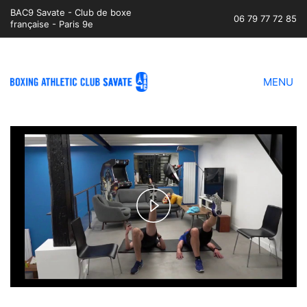
BAC9 Savate - Club de boxe
06 79 77 72 85
française - Paris 9e
MENU
Play
Video