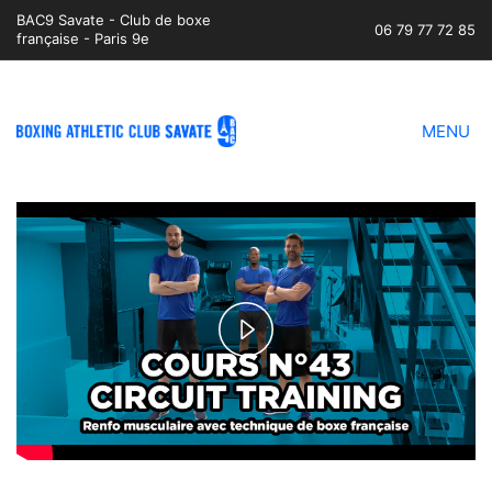
BAC9 Savate - Club de boxe
06 79 77 72 85
française - Paris 9e
MENU
Play
Video