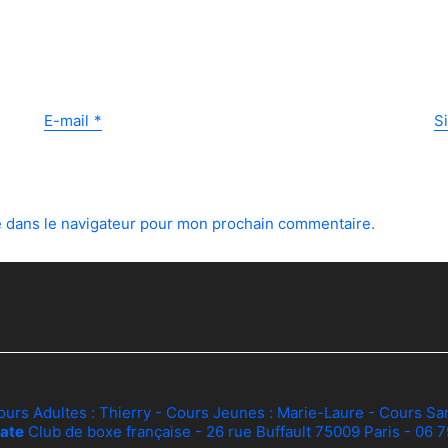
E-mail
*
S
e dans le navigateur pour mon prochain commentaire.
ours Adultes :
Thierry
- Cours Jeunes :
Marie-Laure
- Cours Sa
ate
Club de boxe française - 26 rue Buffault 75009 Paris - 06 