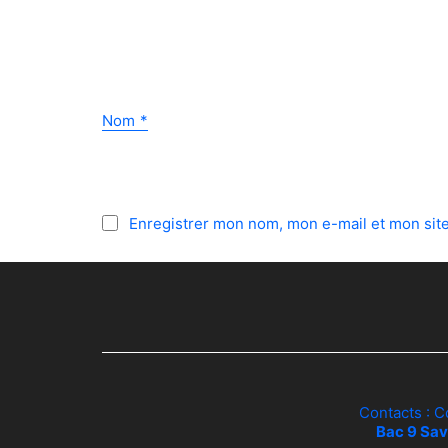
Nom
*
Enregistrer mon nom, mon e-mail et mon sit
Contacts : C
Bac 9 Sav