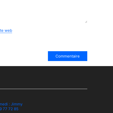
ite web
medi :
Jimmy
79 77 72 85