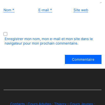
Nom
*
E-mail
*
Site web
Enregistrer mon nom, mon e-mail et mon site dans le
navigateur pour mon prochain commentaire.
Contacts : Cours Adultes :
Thierry
- Cours Jeunes :