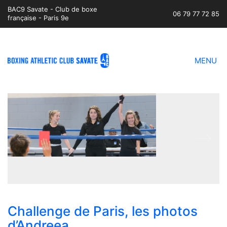
BAC9 Savate - Club de boxe
06 79 77 72 85
française - Paris 9e
MENU
Challenge de Paris, les photos
d’Andreea