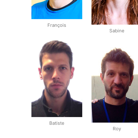
Championnat de
France 2ème
série
François
Sabine
Champion de
Champion IDF
Paris assaut
Assaut
Finaliste
Champion de
Critérium combat
Paris Assaut
Batiste
Roy