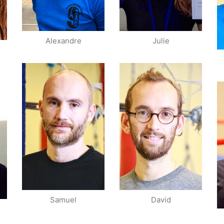
Alexandre
Julie
Champion IDF
Assaut
Champion de
Champion Paris
Paris Assaut
Assaut
Samuel
David