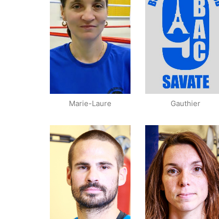
1/2
Finaliste Championnat
Vainqueur des
de France Elite A
critériums IDF
Vainqueur des
Critériums
Marie-Laure
Gauthier
Championne IDF
combat
1/2 finaliste
championnat de
Champion IDF
France espoirs
Élite B
Finaliste Open de
Vainqueur
France
Critérium
Vainqueur des
Critériums IDF