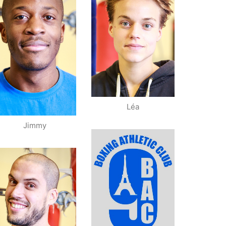
France – Double
Vainqueur Open
vice ch. de
de France
France
Championne IDF
Élite B: Ch. de
Espoirs
France
Vice Championne
Champion IDF
de France
Vainqueur
Espoirs
Critériums IDF
Vainqueur des
Vainqueur
Critériums IDF
Tournoi de
France
Léa
Jimmy
Élite B
Vainqueur des
Vice Champion
Critériums IDF
IDF
Champion PACA