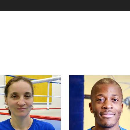
Entraîneur 
ntraîneur et
membre d
responsable
comité de
ction jeunes
Paris