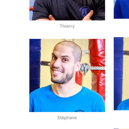
E-mail
Thierry
Entraîneur
Stéphane