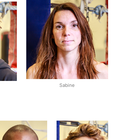
Diététicienne
Nutritionniste
r
Site
Sabine
Élite A: Ch.
1/2 finaliste Elite
d’Europe – Ch. de
A