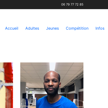
06 79 77 72 85
Accueil
Adultes
Jeunes
Compétition
Infos
et
u
Entraîneur