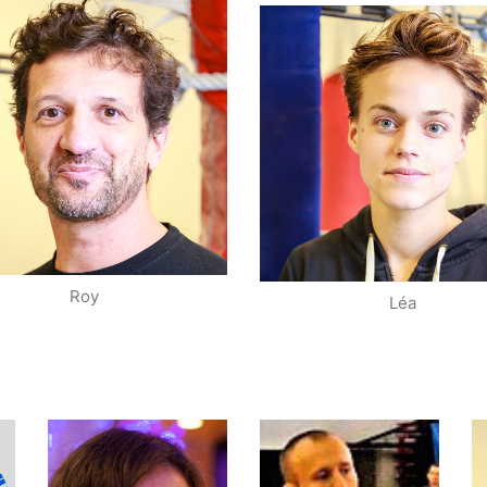
Webmaster
Entraîneu
E-mail
Roy
Léa