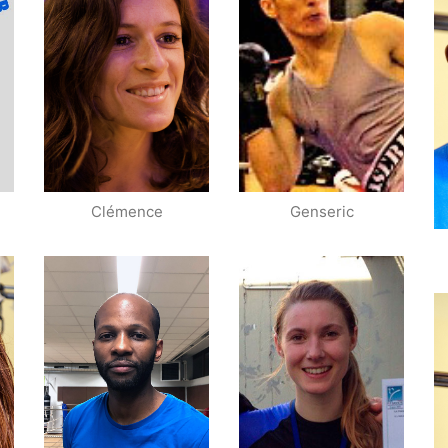
Championne IDF
Espoirs
Championne de
Vainqueur des
France Espoirs
Critériums IDF
Vainqueur des
Critériums IDF
Clémence
Genseric
Vainqueur des
Critériums IDF
Champion IDF
Championne IDF
Assaut
Assaut
Champion Paris
Assaut