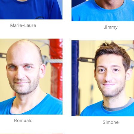
E-mail
E-mail
Marie-Laure
Jimmy
Entraîneur
Entraîneu
Romuald
Simone