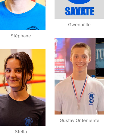
(Club Franck May
Nice)
Gwenaëlle
Stéphane
Vice Champion
de France Cadet
Vainqueur des
Critériums IDF
Gustav Onteniente
Stella