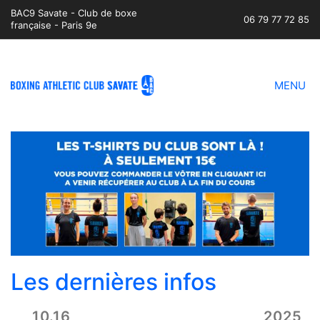
BAC9 Savate - Club de boxe
06 79 77 72 85
française - Paris 9e
MENU
Les dernières infos
10.16
2025