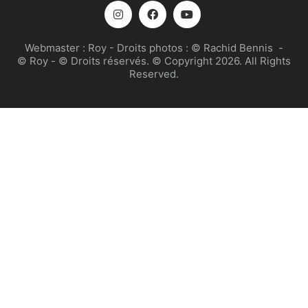
Webmaster :
Roy
- Droits photos :
© Rachid Bennis
-
© Roy
- © Droits réservés. © Copyright 2026. All Rights
Reserved.