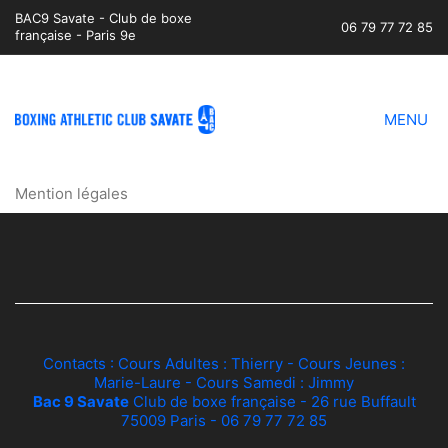
BAC9 Savate - Club de boxe
06 79 77 72 85
française - Paris 9e
MENU
Mention légales
Contacts : Cours Adultes :
Thierry
- Cours Jeunes :
Marie-Laure
- Cours Samedi :
Jimmy
Bac 9 Savate
Club de boxe française - 26 rue Buffault
75009 Paris - 06 79 77 72 85