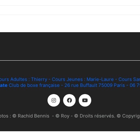
ours Adultes :
Thierry
- Cours Jeunes :
Marie-Laure
- Cours Sa
ate
Club de boxe française - 26 rue Buffault 75009 Paris - 06 
otos :
© Rachid Bennis
-
© Roy
- © Droits réservés. © Copyrigh