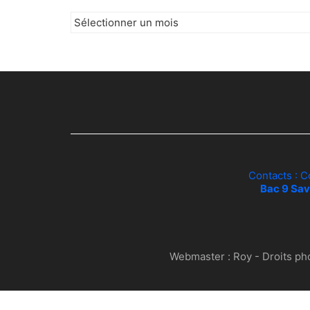
Archives
Contacts : C
Bac 9 Sav
Webmaster :
Roy
- Droits ph