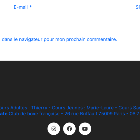
E-mail
*
S
e dans le navigateur pour mon prochain commentaire.
ours Adultes :
Thierry
- Cours Jeunes :
Marie-Laure
- Cours Sa
ate
Club de boxe française - 26 rue Buffault 75009 Paris - 06 