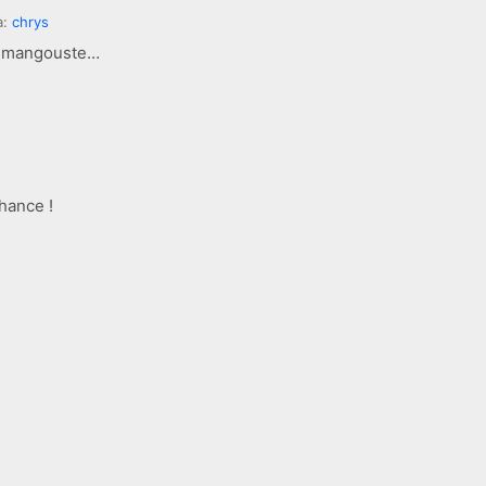
à:
chrys
la mangouste…
hance !