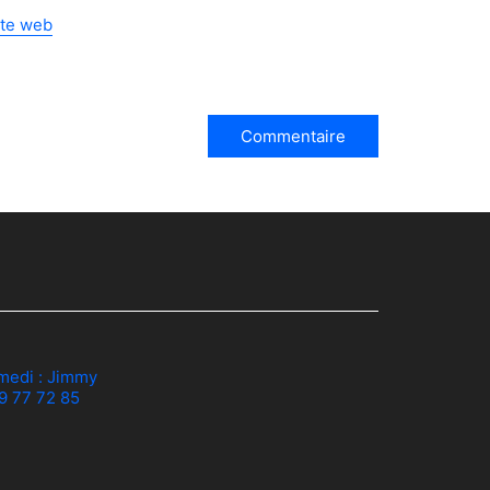
ite web
medi :
Jimmy
79 77 72 85