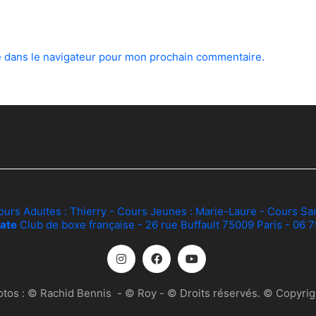
e dans le navigateur pour mon prochain commentaire.
ours Adultes :
Thierry
- Cours Jeunes :
Marie-Laure
- Cours Sa
ate
Club de boxe française - 26 rue Buffault 75009 Paris - 06 
otos :
© Rachid Bennis
-
© Roy
- © Droits réservés. © Copyrigh