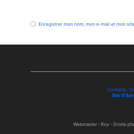
Enregistrer mon nom, mon e-mail et mon sit
Contacts : C
Bac 9 Sav
Webmaster :
Roy
- Droits ph