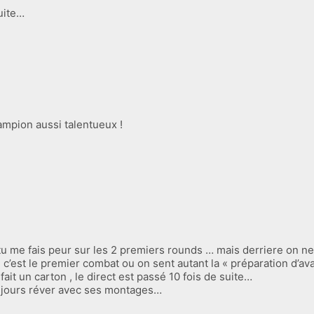
uite…
hampion aussi talentueux !
 tu me fais peur sur les 2 premiers rounds … mais derriere on ne 
e c’est le premier combat ou on sent autant la « préparation d’av
ait un carton , le direct est passé 10 fois de suite…
oujours réver avec ses montages…