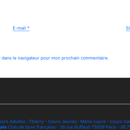
E-mail
*
S
e dans le navigateur pour mon prochain commentaire.
ours Adultes :
Thierry
- Cours Jeunes :
Marie-Laure
- Cours Sa
ate
Club de boxe française - 26 rue Buffault 75009 Paris - 06 