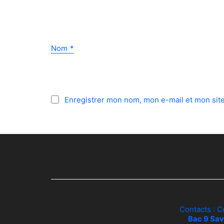
Nom
*
Enregistrer mon nom, mon e-mail et mon sit
Contacts : C
Bac 9 Sav