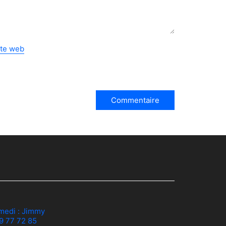
ite web
medi :
Jimmy
79 77 72 85