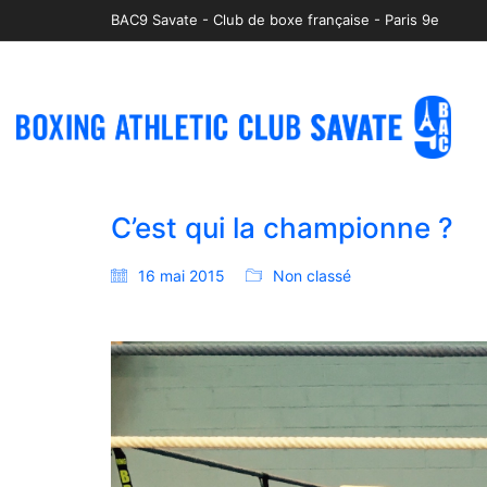
BAC9 Savate - Club de boxe française - Paris 9e
C’est qui la championne ?
16 mai 2015
Non classé