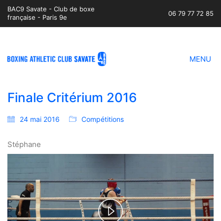
BAC9 Savate - Club de boxe
06 79 77 72 85
française - Paris 9e
MENU
Finale Critérium 2016
24 mai 2016
Compétitions
Stéphane