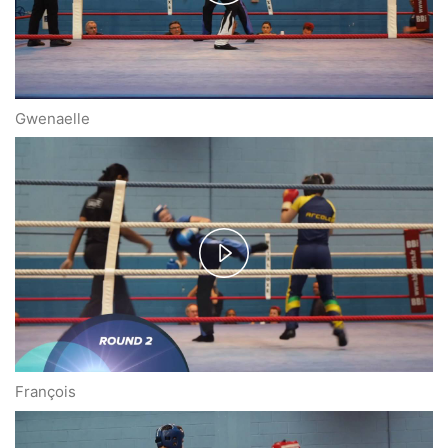
Play
Video
Gwenaelle
Play
Video
François