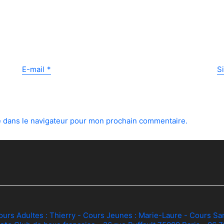
E-mail
*
S
e dans le navigateur pour mon prochain commentaire.
ours Adultes :
Thierry
- Cours Jeunes :
Marie-Laure
- Cours Sa