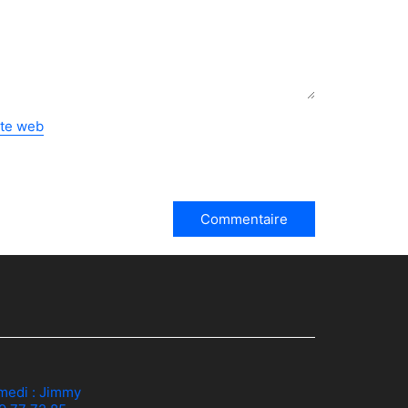
ite web
medi :
Jimmy