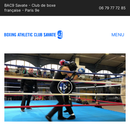
BAC9 Savate - Club de boxe
06 79 77 72 85
française - Paris 9e
MENU
Play
Video