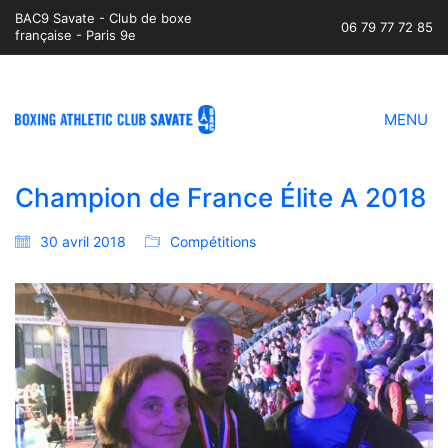
BAC9 Savate - Club de boxe
06 79 77 72 85
française - Paris 9e
MENU
Champion de France Élite A 2018
30 avril 2018
Compétitions