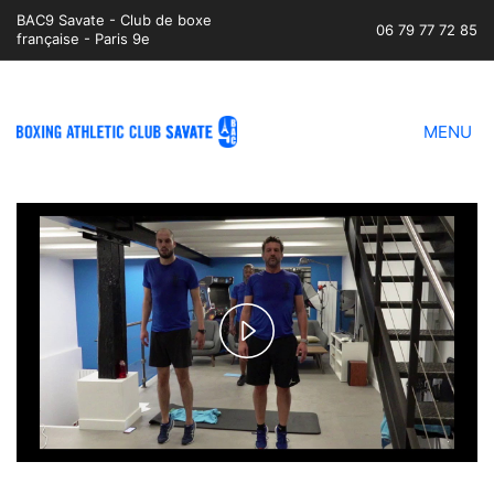
BAC9 Savate - Club de boxe
06 79 77 72 85
française - Paris 9e
MENU
Play
Video