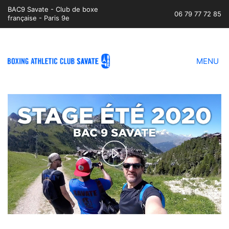
BAC9 Savate - Club de boxe
06 79 77 72 85
française - Paris 9e
MENU
Play
Video