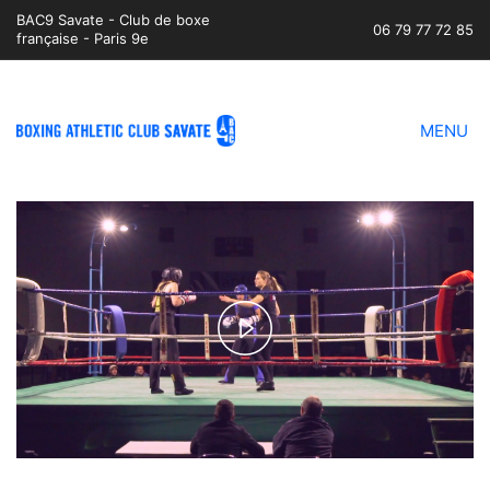
BAC9 Savate - Club de boxe
06 79 77 72 85
française - Paris 9e
MENU
Play
Video