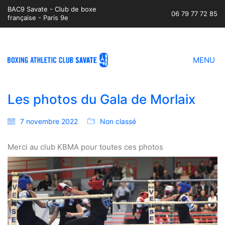
BAC9 Savate - Club de boxe
06 79 77 72 85
française - Paris 9e
MENU
Les photos du Gala de Morlaix
7 novembre 2022
Non classé
Merci au club KBMA pour toutes ces photos