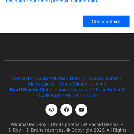
navigateur pour mon prochain commentaire.
Contacts : Cours Adultes :
Thierry
- Cours Jeunes :
Marie-Laure
- Cours Samedi :
Jimmy
Bac 9 Savate
Club de boxe française - 26 rue Buffault
75009 Paris - 06 79 77 72 85
Webmaster :
Roy
- Droits photos :
© Rachid Bennis
-
© Roy
- © Droits réservés. © Copyright 2026. All Rights