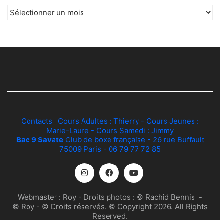
Archives
Contacts : Cours Adultes :
Thierry
- Cours Jeunes :
Marie-Laure
- Cours Samedi :
Jimmy
Bac 9 Savate
Club de boxe française - 26 rue Buffault
75009 Paris - 06 79 77 72 85
Webmaster :
Roy
- Droits photos :
© Rachid Bennis
-
© Roy
- © Droits réservés. © Copyright 2026. All Rights
Reserved.