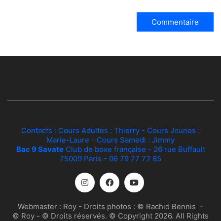
Contacts : Cours Adultes :
Thierry
- Cours Jeunes :
Marie-Laure
- Cours Samedi :
Jimmy
Bac 9 Savate
Club de boxe française - 26 rue Buffault
75009 Paris - 06 79 77 72 85
Webmaster :
Roy
- Droits photos :
© Rachid Bennis
-
© Roy
- © Droits réservés. © Copyright 2026. All Rights